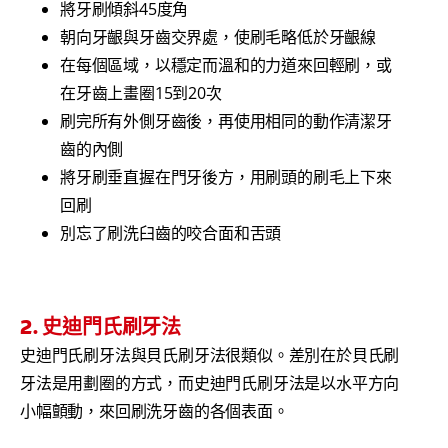
將牙刷傾斜45度角
朝向牙齦與牙齒交界處，使刷毛略低於牙齦線
在每個區域，以穩定而溫和的力道來回輕刷，或
在牙齒上畫圈15到20次
刷完所有外側牙齒後，再使用相同的動作清潔牙
齒的內側
將牙刷垂直握在門牙後方，用刷頭的刷毛上下來
回刷
別忘了刷洗臼齒的咬合面和舌頭
2. 史迪門氏刷牙法
史迪門氏刷牙法與貝氏刷牙法很類似。差別在於貝氏刷
牙法是用劃圈的方式，而史迪門氏刷牙法是以水平方向
小幅顫動，來回刷洗牙齒的各個表面。