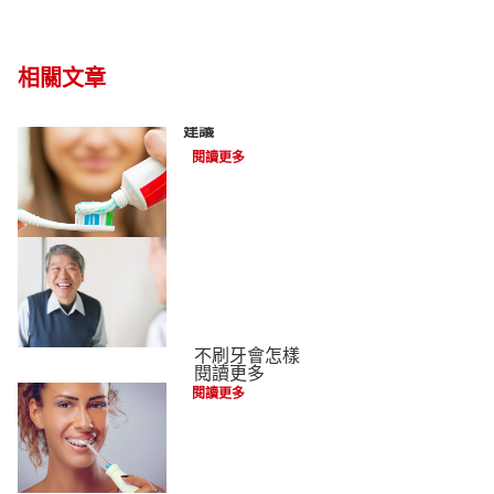
相關文章
記得更換牙刷頭! - 原因, 多久換一次及其他
建議
閱讀更多
不刷牙會怎樣
牙線機能讓清理牙縫更方便嗎？
閱讀更多
閱讀更多