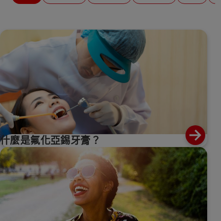
什麼是氟化亞錫牙膏？