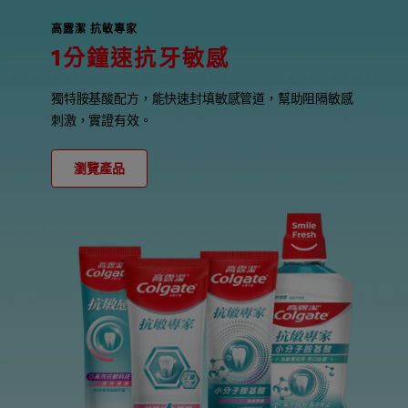
高露潔 抗敏專家
1分鐘速抗牙敏感
獨特胺基酸配方，能快速封填敏感管道，幫助阻隔敏感
刺激，實證有效。
瀏覽產品