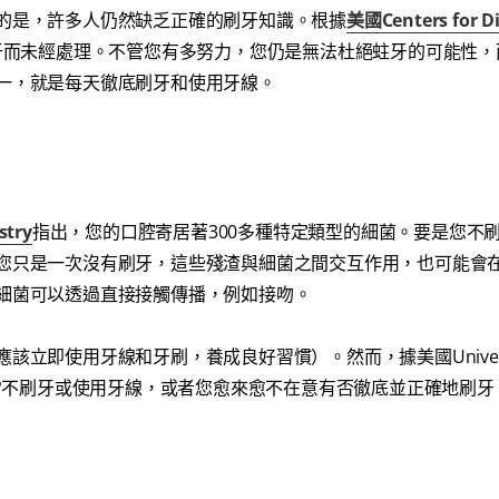
的是，許多人仍然缺乏正確的刷牙知識。根據
美國Centers for D
牙而未經處理。不管您有多努力，您仍是無法杜絕蛀牙的可能性，
一，就是每天徹底刷牙和使用牙線。
stry
指出，您的口腔寄居著300多種特定類型的細菌。要是您不
您只是一次沒有刷牙，這些殘渣與細菌之間交互作用，也可能會
細菌可以透過直接接觸傳播，例如接吻。
即使用牙線和牙刷，養成良好習慣）。然而，據美國Universit
istry所指，如果您經常不刷牙或使用牙線，或者您愈來愈不在意有否徹底並正確地