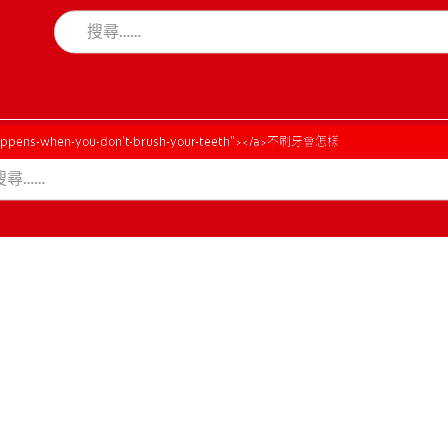
happens-when-you-don't-brush-your-teeth"></a>不刷牙會怎樣