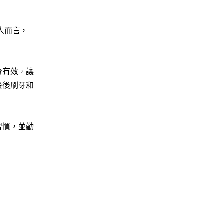
人而言，
分有效，讓
餐後刷牙和
習慣，並勤