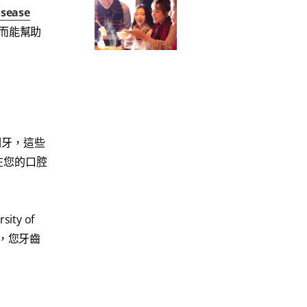
isease
而能幫助
刷牙，這些
在您的口腔
y of
刷牙，您牙齒