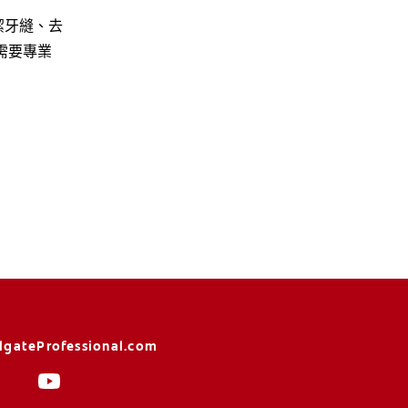
潔牙縫、去
需要專業
lgateProfessional.com