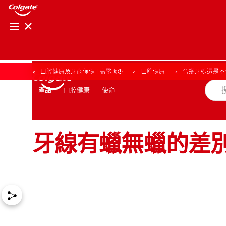
口腔健康及牙齒保健 | 高露潔®
口腔健康
含蠟牙線還是不
口腔健康
使命
產品
產品
口腔健康
使命
牙線有蠟無蠟的差
台灣(繁體中文)