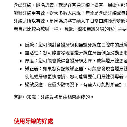
含蠟牙線，顧名思義，就是在普通牙線上塗有一層蠟。那
哪種牙線更有效。對大多數人來說，無論是含蠟牙線或無
牙線之所以有效，是因為您將其納入了日常口腔護理步驟
看自己比較喜歡哪一種。 含蠟牙線和無蠟牙線的區別主
感覺：您可能對含蠟牙線和無蠟牙線在口腔中的感
靈活性：您可能會發現含蠟牙線在牙齒側面滑動更
厚度：您可能會覺得含蠟牙線太厚，或無蠟牙線更
矯正器：如果您有配戴矯正器，可能會發現含蠟牙
使無蠟牙線更快磨損。您可能需要使用牙線引導器
過敏反應：在極少數情況下，有些人可能對某些加
有趣小知識：牙線最初是由絲束組成的。
使用牙線的好處