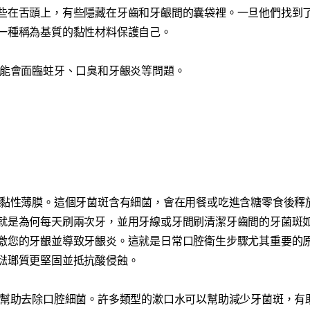
些在舌頭上，有些隱藏在牙齒和牙齦間的囊袋裡。一旦他們找到
一種稱為基質的黏性材料保護自己。
可能會面臨蛀牙、口臭和牙齦炎等問題。
黏性薄膜。這個牙菌斑含有細菌，會在用餐或吃進含糖零食後釋
就是為何每天刷兩次牙，並用牙線或牙間刷清潔牙齒間的牙菌斑
激您的牙齦並導致牙齦炎。這就是日常口腔衛生步驟尤其重要的
琺瑯質更堅固並抵抗酸侵蝕。
幫助去除口腔細菌。許多類型的漱口水可以幫助減少牙菌斑，有