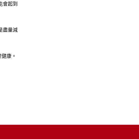
能會起到
是盡量減
腔健康。