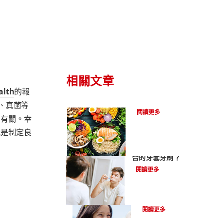
相關文章
alth
的報
配戴矯正器可進食的食物
、真菌等
閱讀更多
臭有關。幸
就是制定良
牙齒矯正時，如何挑選適
合的牙套牙刷？
閱讀更多
假牙由什麼材質製成?
閱讀更多