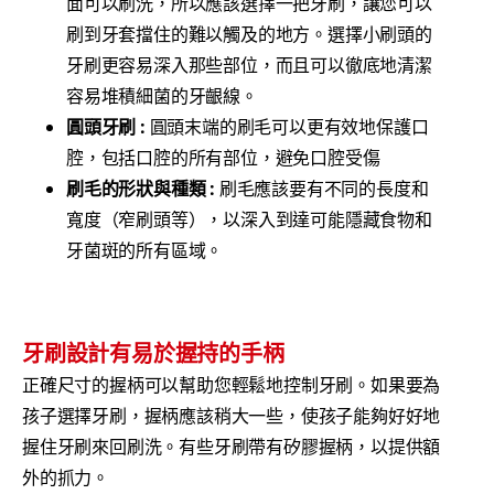
面可以刷洗，所以應該選擇一把牙刷，讓您可以
刷到牙套擋住的難以觸及的地方。選擇小刷頭的
牙刷更容易深入那些部位，而且可以徹底地清潔
容易堆積細菌的牙齦線。
圓頭牙刷 :
圓頭末端的刷毛可以更有效地保護口
腔，包括口腔的所有部位，避免口腔受傷
刷毛的形狀與種類 :
刷毛應該要有不同的長度和
寬度（窄刷頭等），以深入到達可能隱藏食物和
牙菌斑的所有區域。
牙刷設計有易於握持的手柄
正確尺寸的握柄可以幫助您輕鬆地控制牙刷。如果要為
孩子選擇牙刷，握柄應該稍大一些，使孩子能夠好好地
握住牙刷來回刷洗。有些牙刷帶有矽膠握柄，以提供額
外的抓力。