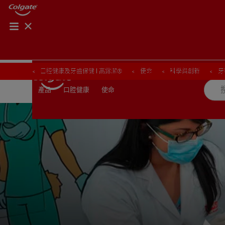
口腔健康及牙齒保健 | 高露潔®
口腔健康及牙齒保健 | 高露潔®
使命
使命
科學與創新
科學與創新
牙
牙
口腔健康
使命
產品
產品
口腔健康
使命
台灣(繁體中文)