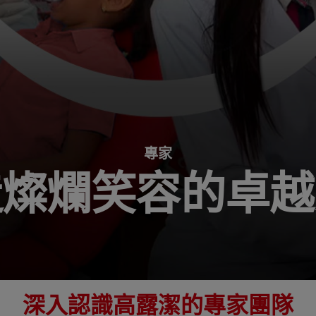
專家
造燦爛笑容的卓越
深入認識高露潔的專家團隊