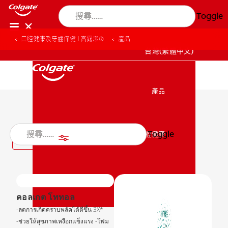
Toggle
口腔健康及牙齒保健 | 高露潔®
產品
台灣(繁體中文)
產品
產品
全部產品
Toggle
口腔健康
篩選條件
口腔健康
使命
คอลเกต โททอล
使命
-ลดการเกิดคราบพลัคได้ดีขึ้น 3X*
-ช่วยให้สุขภาพเหงือกแข็งแรง -โฟม