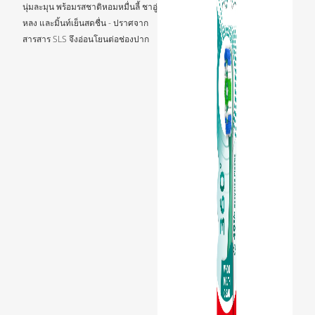
นุ่มละมุน พร้อมรสชาติหอมหมื่นลี้ ชาอู่
หลง และมิ้นท์เย็นสดชื่น - ปราศจาก
สารสาร SLS จึงอ่อนโยนต่อช่องปาก
台灣(繁體中文)