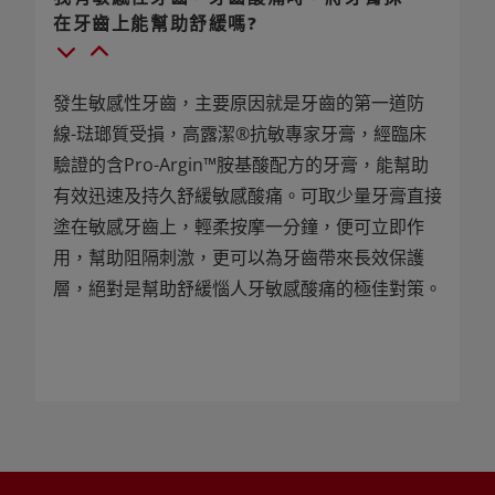
在牙齒上能幫助舒緩嗎?
發生敏感性牙齒，主要原因就是牙齒的第一道防
線-琺瑯質受損，高露潔®抗敏專家牙膏，經臨床
驗證的含Pro-Argin™胺基酸配方的牙膏，能幫助
有效迅速及持久舒緩敏感酸痛。可取少量牙膏直接
塗在敏感牙齒上，輕柔按摩一分鐘，便可立即作
用，幫助阻隔刺激，更可以為牙齒帶來長效保護
層，絕對是幫助舒緩惱人牙敏感酸痛的極佳對策。