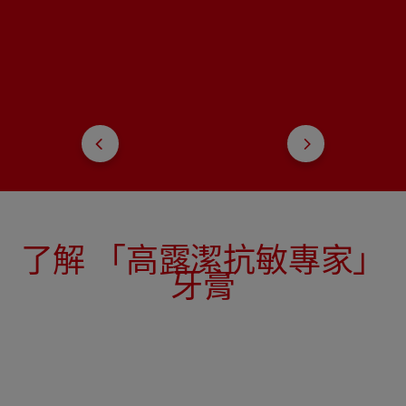
了解 「高露潔抗敏專家」
牙膏