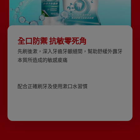
全口防禦 抗敏零死角
先刷後漱，深入牙齒牙齦縫間，幫助舒緩外露牙
本質所造成的敏感痠痛
配合正確刷牙及使用漱口水習慣