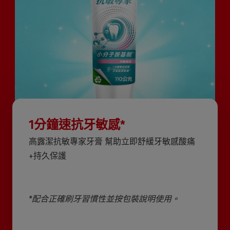
1分鐘速抗牙敏感*
高露潔抗敏專家牙膏 幫助立即舒緩牙敏感酸痛
+持久保護
*配合正確刷牙習慣性並按包裝說明使用。