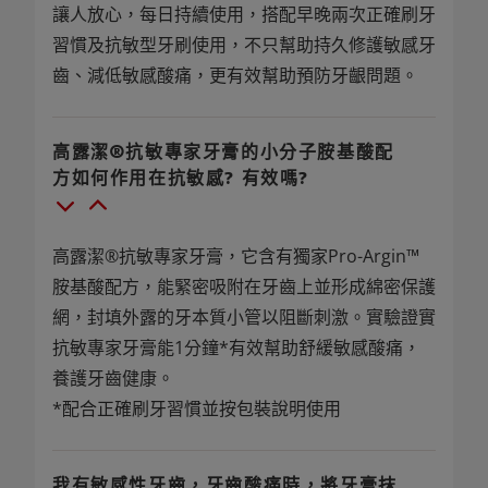
讓人放心，每日持續使用，搭配早晚兩次正確刷牙
習慣及抗敏型牙刷使用，不只幫助持久修護敏感牙
齒、減低敏感酸痛，更有效幫助預防牙齦問題。
高露潔®抗敏專家牙膏的小分子胺基酸配
方如何作用在抗敏感? 有效嗎?
高露潔®抗敏專家牙膏，它含有獨家Pro-Argin™
胺基酸配方，能緊密吸附在牙齒上並形成綿密保護
網，封填外露的牙本質小管以阻斷刺激。實驗證實
抗敏專家牙膏能1分鐘*有效幫助舒緩敏感酸痛，
養護牙齒健康。
*配合正確刷牙習慣並按包裝說明使用
我有敏感性牙齒，牙齒酸痛時，將牙膏抹