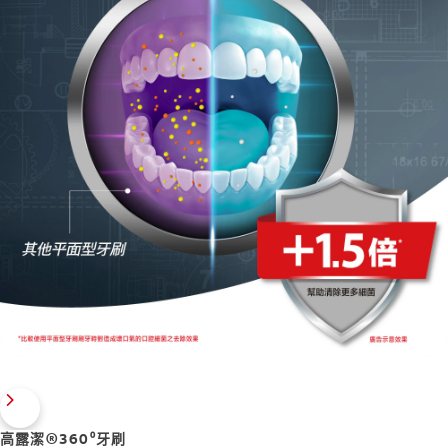
高露潔®360⁰牙刷