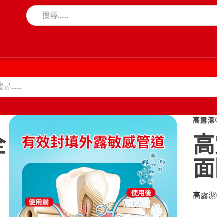
高露潔
全
高
面
高露潔